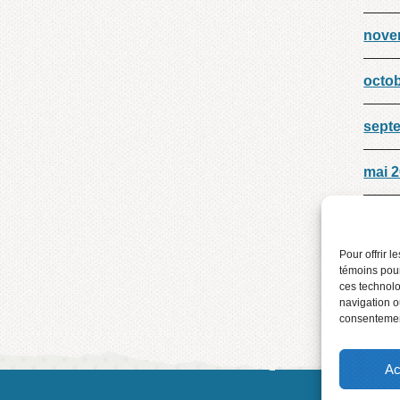
nove
octo
sept
mai 
mars
Pour offrir 
Déce
témoins pour
ces technolo
navigation ou
consentement
Ac
2016