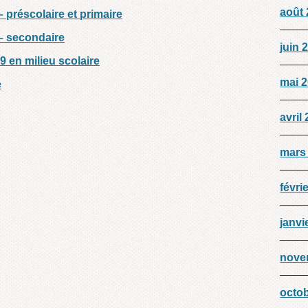
août
 préscolaire et primaire
 – secondaire
juin 
 en milieu scolaire
mai 
e
avril
mars
févri
janvi
nove
octo