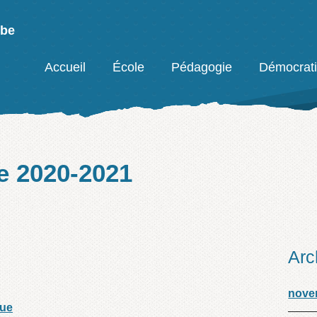
mbe
Facebook
Accueil
École
Pédagogie
Démocrat
le 2020-2021
Arc
nove
que