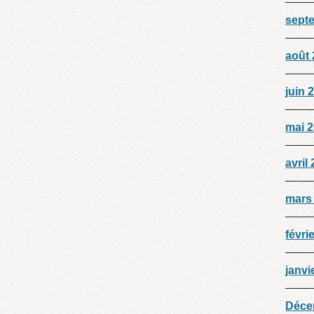
sept
août
juin 
mai 
avril
mars
févri
janvi
Déce