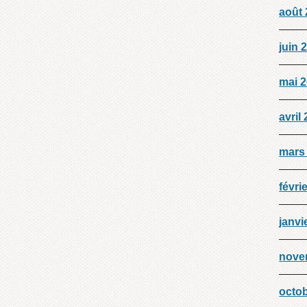
août
juin 
mai 
avril
mars
févri
janvi
nove
octo