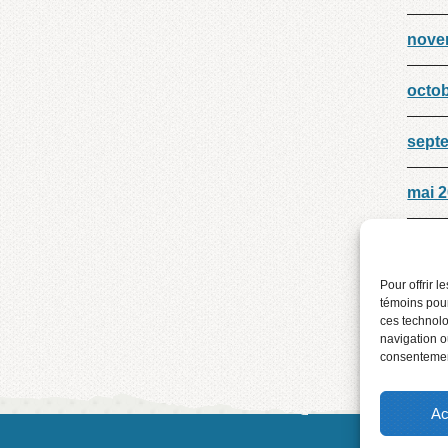
nove
octo
sept
mai 
mars
Pour offrir 
Déce
témoins pour
ces technolo
navigation ou
consentement
Ac
2016