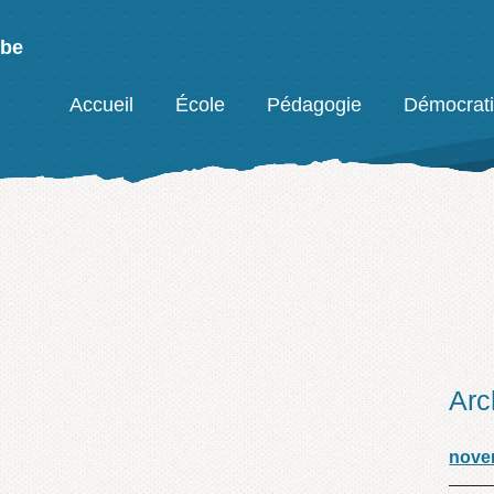
mbe
Facebook
Accueil
École
Pédagogie
Démocrat
Arc
nove