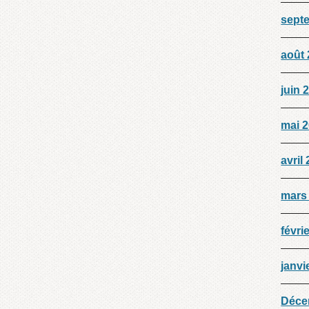
sept
août
juin 
mai 
avril
mars
févri
janvi
Déce